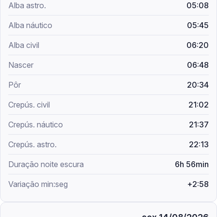
05:08
05:45
06:20
06:48
20:34
21:02
21:37
22:13
6h 56min
+2:58