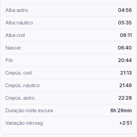
04:56
05:35
06:11
06:40
20:44
21:13
21:49
22:28
6h 29min
+2:51