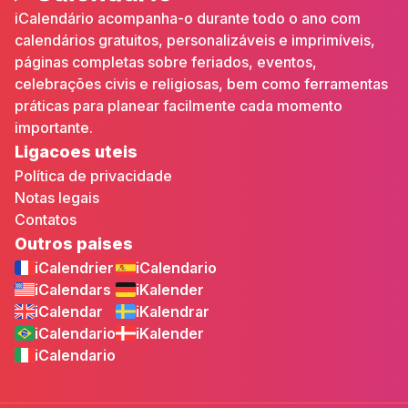
iCalendário acompanha-o durante todo o ano com
calendários gratuitos, personalizáveis e imprimíveis,
páginas completas sobre feriados, eventos,
celebrações civis e religiosas, bem como ferramentas
práticas para planear facilmente cada momento
importante.
Ligacoes uteis
Política de privacidade
Notas legais
Contatos
Outros paises
iCalendrier
iCalendario
iCalendars
iKalender
iCalendar
iKalendrar
iCalendario
iKalender
iCalendario