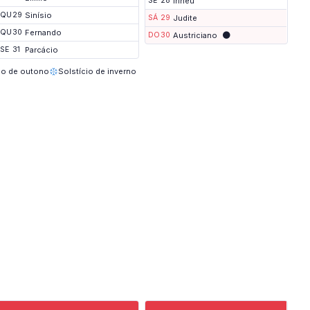
SE
28
Irineu
QU
29
Sinísio
SÁ
29
Judite
QU
30
Fernando
🌑
DO
30
Austriciano
SE
31
Parcácio
io de outono
Solstício de inverno