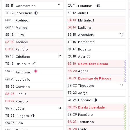
11
🌓
SE
11
Constantino
QU
11
Estanislau
🌓
TE
12
Inocêncio
SE
12
Júlio I
QU
13
Rodrigo
SÁ
13
Martinho I
QU
14
Matilde
DO
14
Ludivina
16
SE
15
Luiza
SE
15
Anastácia
SÁ
16
Taciano
TE
16
Bernadete
DO
17
Patrício
QU
17
Roberto
12
🌕
SE
18
Cristiano
QU
18
Agia
F
🌕
TE
19
Dia do Pai
SE
19
Sexta-feira Paixão
i
m
QU
20
SÁ
20
Agnes
Ambrósio
d
DO
21
Domingo de Páscoa
QU
21
Lupicínio
e
s
17
SE
22
Theodoro
SE
22
Otaviano
e
m
TE
23
Jorge
SÁ
23
Fidélis
a
🌗
QU
24
Honório
DO
24
Rômulo
n
a
QU
25
Dia da Liberdade
13
SE
25
Lúcia
p
P
r
SE
26
Pascásio
🌗
TE
26
Ludgero
o
o
n
SÁ
27
Tertuliano
QU
27
Lídia
l
t
o
DO
28
Cyrilo