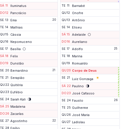
i
m
SÁ
11
Iluminatus
TE
11
Barnabé
d
DO
12
Pancrácio
QU
12
Onofre
e
s
20
SE
13
Ema
QU
13
Antônio
e
m
TE
14
Mathias
SE
14
Eliseu
a
🌕
QU
15
Cássia
SÁ
15
Adelaide
n
a
QU
16
Nepomuceno
DO
16
Aureliano
p
🌕
25
r
SE
17
Basília
SE
17
Adolfo
o
SÁ
18
Felix
TE
18
Marina
l
o
DO
19
Dunstão
QU
19
Romualdo
n
21
g
SE
20
Bernardino
QU
20
Corpo de Deus
a
P
TE
21
Serapião
SE
21
Luiz Gonzaga
d
o
o
n
QU
22
Quitéria
🌗
SÁ
22
Paulino
t
QU
23
Eufébio
DO
23
José Cafasso
e
🌗
SE
24
Sarah Kali
26
SE
24
Fausto
SÁ
25
Madalena
TE
25
Guilherme
DO
26
Zacarías
QU
26
José Maria
22
SE
27
Agostinho
QU
27
Ladislau
TE
28
Emílio