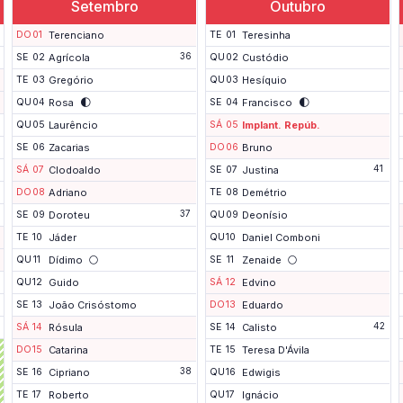
Setembro
Outubro
DO
01
Terenciano
TE
01
Teresinha
36
SE
02
Agrícola
QU
02
Custódio
TE
03
Gregório
QU
03
Hesíquio
🌓
🌓
QU
04
Rosa
SE
04
Francisco
QU
05
Laurêncio
SÁ
05
Implant. Repúb.
SE
06
Zacarias
DO
06
Bruno
41
SÁ
07
Clodoaldo
SE
07
Justina
DO
08
Adriano
TE
08
Demétrio
37
SE
09
Doroteu
QU
09
Deonísio
TE
10
Jáder
QU
10
Daniel Comboni
🌕
🌕
QU
11
Dídimo
SE
11
Zenaide
QU
12
Guido
SÁ
12
Edvino
SE
13
João Crisóstomo
DO
13
Eduardo
42
SÁ
14
Rósula
SE
14
Calisto
DO
15
Catarina
TE
15
Teresa D'Ávila
P
38
SE
16
Cipriano
QU
16
Edwigis
o
n
TE
17
Roberto
QU
17
Ignácio