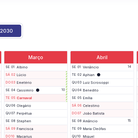
2030
Março
Abril
14
SE
01
Albino
SE
01
Venâncio
🌑
SÁ
02
Lúcio
TE
02
Aphian
DO
03
Emetério
QU
03
Luiz Scrosoppi
P
🌑
10
SE
04
Cassimiro
QU
04
Benedito
o
n
TE
05
Carnaval
SE
05
Emília
t
QU
06
Olegário
SÁ
06
Celestino
e
QU
07
Perpétua
DO
07
João Batista
15
SE
08
Stephen
SE
08
Amâncio
SÁ
09
Francisca
TE
09
Maria Cleófas
DO
10
Macarius
QU
10
Miguel