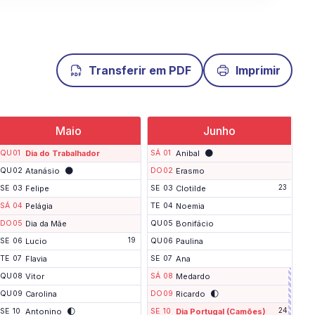
Transferir em PDF
Imprimir
Maio
Junho
🌑
QU
01
Dia do Trabalhador
SÁ
01
Anibal
🌑
QU
02
Atanásio
DO
02
Erasmo
23
SE
03
Felipe
SE
03
Clotilde
SÁ
04
Pelágia
TE
04
Noemia
DO
05
Dia da Mãe
QU
05
Bonifácio
19
SE
06
Lucio
QU
06
Paulina
TE
07
Flavia
SE
07
Ana
QU
08
Vitor
SÁ
08
Medardo
🌓
QU
09
Carolina
DO
09
Ricardo
F
🌓
24
SE
10
Antonino
SE
10
Dia Portugal (Camões)