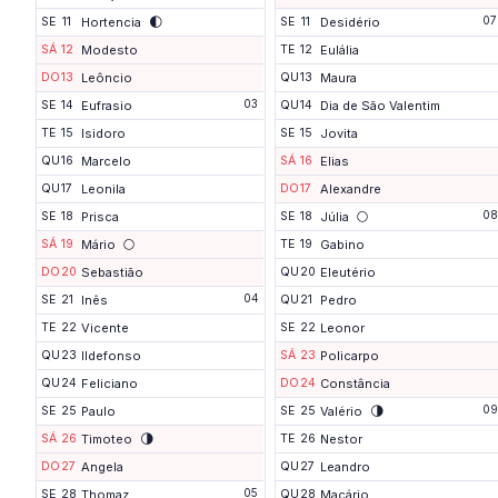
🌓
07
SE
11
Hortencia
SE
11
Desidério
SÁ
12
Modesto
TE
12
Eulália
DO
13
Leôncio
QU
13
Maura
03
SE
14
Eufrasio
QU
14
Dia de São Valentim
TE
15
Isidoro
SE
15
Jovita
QU
16
Marcelo
SÁ
16
Elias
QU
17
Leonila
DO
17
Alexandre
🌕
08
SE
18
Prisca
SE
18
Júlia
🌕
SÁ
19
Mário
TE
19
Gabino
DO
20
Sebastião
QU
20
Eleutério
04
SE
21
Inês
QU
21
Pedro
TE
22
Vicente
SE
22
Leonor
QU
23
Ildefonso
SÁ
23
Policarpo
QU
24
Feliciano
DO
24
Constância
🌗
09
SE
25
Paulo
SE
25
Valério
🌗
SÁ
26
Timoteo
TE
26
Nestor
DO
27
Angela
QU
27
Leandro
05
SE
28
Thomaz
QU
28
Macário