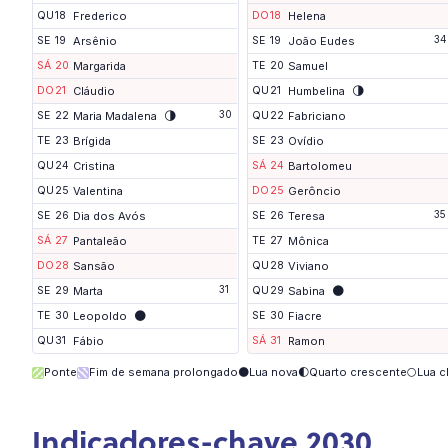
QU
18
Frederico
DO
18
Helena
34
SE
19
Arsênio
SE
19
João Eudes
SÁ
20
Margarida
TE
20
Samuel
🌗
DO
21
Cláudio
QU
21
Humbelina
🌗
30
SE
22
Maria Madalena
QU
22
Fabriciano
TE
23
Brígida
SE
23
Ovídio
QU
24
Cristina
SÁ
24
Bartolomeu
QU
25
Valentina
DO
25
Gerôncio
35
SE
26
Dia dos Avós
SE
26
Teresa
SÁ
27
Pantaleão
TE
27
Mônica
DO
28
Sansão
QU
28
Viviano
31
🌑
SE
29
Marta
QU
29
Sabina
🌑
TE
30
Leopoldo
SE
30
Fiacre
QU
31
Fábio
SÁ
31
Ramon
Ponte
Fim de semana prolongado
🌑
Lua nova
🌓
Quarto crescente
🌕
Lua c
Indicadores-chave 2030