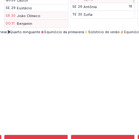
QU
28
Castor
e
n
18
g
SE
29
Antônia
SE
29
Eustácio
a
TE
30
Sofia
SÁ
30
João Clímaco
d
o
DO
31
Benjamin
heia
🌗
Quarto minguante
Equinócio da primavera
Solstício de verão
Equinóc