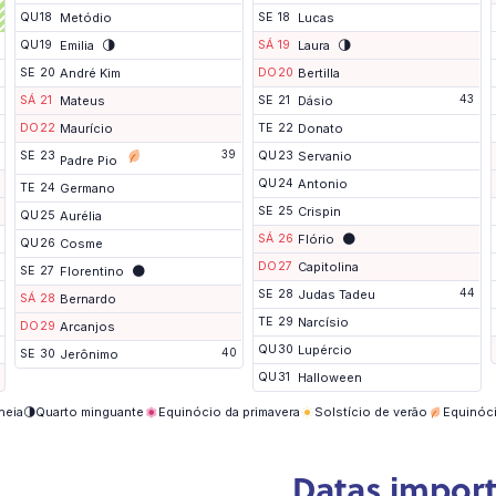
t
QU
18
Metódio
SE
18
Lucas
e
🌗
🌗
QU
19
Emilia
SÁ
19
Laura
SE
20
André Kim
DO
20
Bertilla
43
SÁ
21
Mateus
SE
21
Dásio
DO
22
Maurício
TE
22
Donato
39
SE
23
QU
23
Servanio
Padre Pio
QU
24
Antonio
TE
24
Germano
SE
25
Crispin
QU
25
Aurélia
🌑
SÁ
26
Flório
QU
26
Cosme
DO
27
Capitolina
🌑
SE
27
Florentino
44
SE
28
Judas Tadeu
SÁ
28
Bernardo
TE
29
Narcísio
DO
29
Arcanjos
QU
30
Lupércio
40
SE
30
Jerônimo
QU
31
Halloween
heia
🌗
Quarto minguante
Equinócio da primavera
Solstício de verão
Equinóc
Datas impor