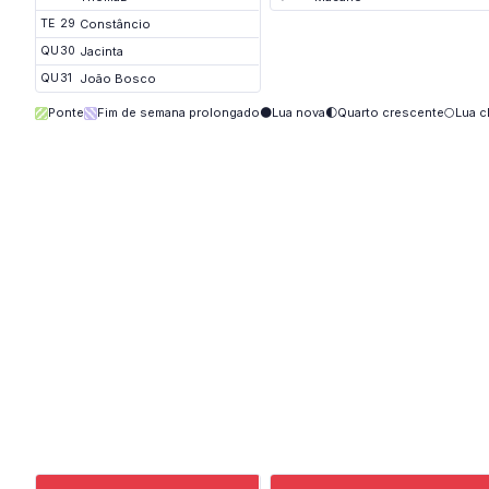
TE
29
Constâncio
QU
30
Jacinta
QU
31
João Bosco
Ponte
Fim de semana prolongado
🌑
Lua nova
🌓
Quarto crescente
🌕
Lua c