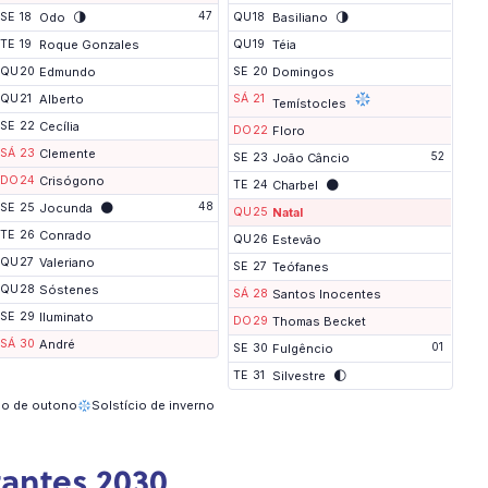
🌗
47
🌗
SE
18
Odo
QU
18
Basiliano
TE
19
Roque Gonzales
QU
19
Téia
QU
20
Edmundo
SE
20
Domingos
QU
21
Alberto
SÁ
21
Temístocles
SE
22
Cecília
DO
22
Floro
SÁ
23
Clemente
52
SE
23
João Câncio
DO
24
Crisógono
🌑
TE
24
Charbel
🌑
48
SE
25
Jocunda
QU
25
Natal
TE
26
Conrado
QU
26
Estevão
QU
27
Valeriano
SE
27
Teófanes
QU
28
Sóstenes
SÁ
28
Santos Inocentes
SE
29
Iluminato
DO
29
Thomas Becket
SÁ
30
André
01
SE
30
Fulgêncio
🌓
TE
31
Silvestre
io de outono
Solstício de inverno
tantes 2030