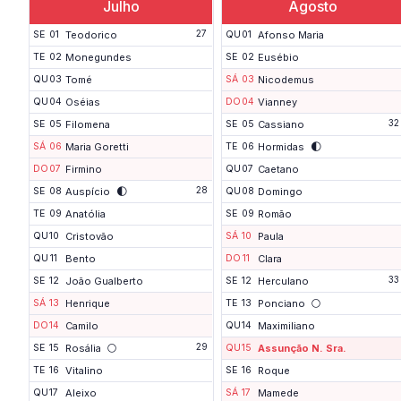
Julho
Agosto
27
SE
01
Teodorico
QU
01
Afonso Maria
TE
02
Monegundes
SE
02
Eusébio
QU
03
Tomé
SÁ
03
Nicodemus
QU
04
Oséias
DO
04
Vianney
32
SE
05
Filomena
SE
05
Cassiano
🌓
SÁ
06
Maria Goretti
TE
06
Hormidas
DO
07
Firmino
QU
07
Caetano
🌓
28
SE
08
Auspício
QU
08
Domingo
TE
09
Anatólia
SE
09
Romão
QU
10
Cristovão
SÁ
10
Paula
QU
11
Bento
DO
11
Clara
33
SE
12
João Gualberto
SE
12
Herculano
🌕
SÁ
13
Henrique
TE
13
Ponciano
DO
14
Camilo
QU
14
Maximiliano
🌕
29
SE
15
Rosália
QU
15
Assunção N. Sra.
TE
16
Vitalino
SE
16
Roque
QU
17
Aleixo
SÁ
17
Mamede