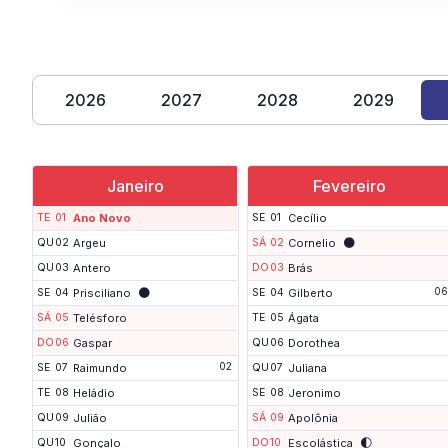
2026
2027
2028
2029
Janeiro
Fevereiro
TE
01
Ano Novo
SE
01
Cecílio
🌑
QU
02
Argeu
SÁ
02
Cornelio
QU
03
Antero
DO
03
Brás
🌑
06
SE
04
Prisciliano
SE
04
Gilberto
SÁ
05
Telésforo
TE
05
Ágata
DO
06
Gaspar
QU
06
Dorothea
02
SE
07
Raimundo
QU
07
Juliana
TE
08
Heládio
SE
08
Jeronimo
QU
09
Julião
SÁ
09
Apolônia
🌓
QU
10
Gonçalo
DO
10
Escolástica