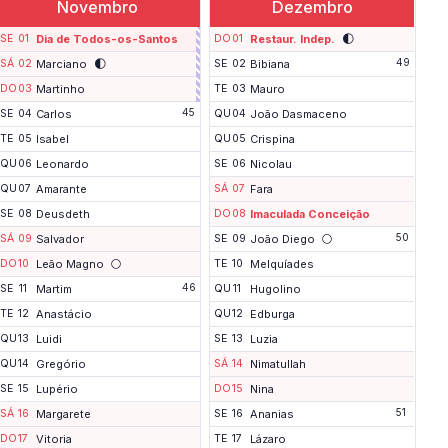
Novembro
Dezembro
F
🌓
SE
01
Dia de Todos-os-Santos
DO
01
Restaur. Indep.
i
🌓
m
49
SÁ
02
Marciano
SE
02
Bibiana
d
DO
03
Martinho
TE
03
Mauro
e
s
45
SE
04
Carlos
QU
04
João Dasmaceno
e
m
TE
05
Isabel
QU
05
Crispina
a
QU
06
Leonardo
SE
06
Nicolau
n
a
QU
07
Amarante
SÁ
07
Fara
p
r
SE
08
Deusdeth
DO
08
Imaculada Conceição
o
🌕
50
SÁ
09
Salvador
SE
09
João Diego
l
o
🌕
DO
10
Leão Magno
TE
10
Melquíades
n
46
g
SE
11
Martim
QU
11
Hugolino
a
TE
12
Anastácio
QU
12
Edburga
d
o
QU
13
Luidi
SE
13
Luzia
QU
14
Gregório
SÁ
14
Nimatullah
SE
15
Lupério
DO
15
Nina
51
SÁ
16
Margarete
SE
16
Ananias
DO
17
Vitoria
TE
17
Lázaro