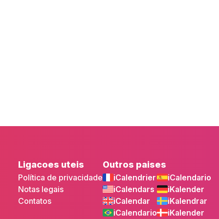
Ligacoes uteis
Outros paises
Política de privacidade
iCalendrier
iCalendario
Notas legais
iCalendars
iKalender
Contatos
iCalendar
iKalendrar
iCalendario
iKalender