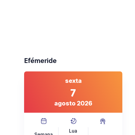
Efémeride
sexta
7
agosto 2026
Lua
Semana