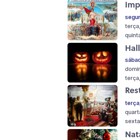
Imp
segun
terça
quint
Hal
sábad
domin
terça
Res
terça
quart
sexta
Nat