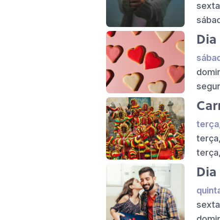
sexta
sábad
Dia
sábad
domin
segun
Car
terça
terça
terça
Dia
quint
sexta
domin