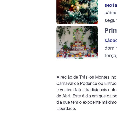
sexta
sába
segu
Pri
sába
domi
terça
A região de Trás-os Montes, no
Carnaval de Podence ou Entrudo
e vestem fatos tradicionais c
de Abril. Este é dia em que os 
dia que tem o expoente máximo 
Liberdade.