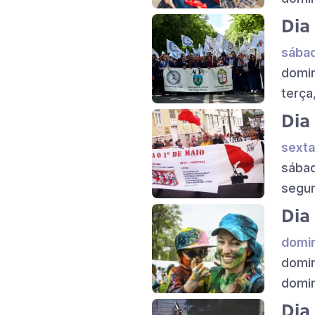
Dia
sábad
domin
terça
Dia
sexta
sábad
segun
Dia
domin
domin
domin
Dia