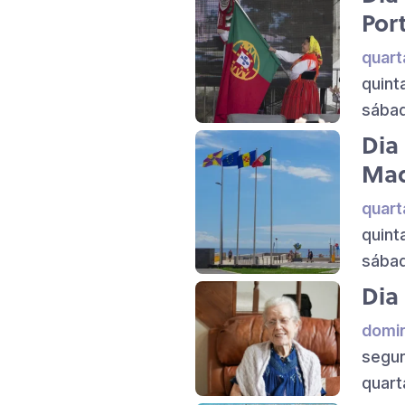
Por
quart
quint
sábad
Dia
Mad
quart
quint
sábad
Dia
domin
segun
quart