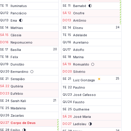
P
🌓
TE
11
Iluminatus
SE
11
Barnabé
o
n
QU
12
Pancrácio
SÁ
12
Onofre
t
🌓
QU
13
Ema
DO
13
Antônio
e
24
SE
14
Mathias
SE
14
Eliseu
SÁ
15
Cássia
TE
15
Adelaide
DO
16
Nepomuceno
QU
16
Aureliano
20
SE
17
Basília
QU
17
Adolfo
TE
18
Felix
SE
18
Marina
🌕
QU
19
Dunstão
SÁ
19
Romualdo
🌕
QU
20
Bernardino
DO
20
Silvério
25
SE
21
Serapião
SE
21
Luiz Gonzaga
SÁ
22
Quitéria
TE
22
Paulino
DO
23
Eufébio
QU
23
José Cafasso
21
SE
24
Sarah Kali
QU
24
Fausto
TE
25
Madalena
SE
25
Guilherme
QU
26
Zacarías
SÁ
26
José Maria
QU
27
Corpo de Deus
🌗
DO
27
Ladislau
P
🌗
SE
28
Emílio
26