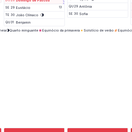
DO
28
Domingo de Páscoa
e
s
QU
29
Antônia
13
SE
29
Eustácio
e
SE
30
Sofia
🌗
m
TE
30
João Clímaco
a
QU
31
Benjamin
n
a
heia
🌗
Quarto minguante
Equinócio da primavera
Solstício de verão
Equinóc
p
r
o
l
o
n
g
a
d
o