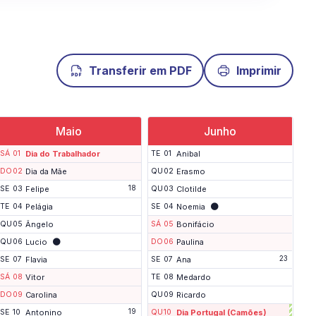
Transferir em PDF
Imprimir
Maio
Junho
SÁ
01
Dia do Trabalhador
TE
01
Anibal
DO
02
Dia da Mãe
QU
02
Erasmo
18
SE
03
Felipe
QU
03
Clotilde
🌑
TE
04
Pelágia
SE
04
Noemia
QU
05
Ângelo
SÁ
05
Bonifácio
🌑
QU
06
Lucio
DO
06
Paulina
23
SE
07
Flavia
SE
07
Ana
SÁ
08
Vitor
TE
08
Medardo
DO
09
Carolina
QU
09
Ricardo
19
SE
10
Antonino
QU
10
Dia Portugal (Camões)