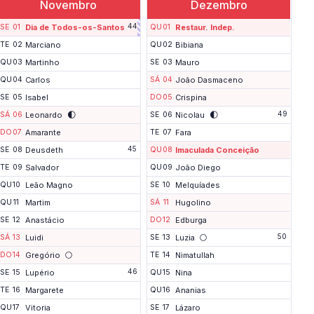
Novembro
Dezembro
F
44
SE
01
Dia de Todos-os-Santos
QU
01
Restaur. Indep.
i
m
TE
02
Marciano
QU
02
Bibiana
d
QU
03
Martinho
SE
03
Mauro
e
s
QU
04
Carlos
SÁ
04
João Dasmaceno
e
m
SE
05
Isabel
DO
05
Crispina
a
🌓
🌓
49
SÁ
06
Leonardo
SE
06
Nicolau
n
a
DO
07
Amarante
TE
07
Fara
p
45
r
SE
08
Deusdeth
QU
08
Imaculada Conceição
o
TE
09
Salvador
QU
09
João Diego
l
o
QU
10
Leão Magno
SE
10
Melquíades
n
g
QU
11
Martim
SÁ
11
Hugolino
a
SE
12
Anastácio
DO
12
Edburga
d
o
🌕
50
SÁ
13
Luidi
SE
13
Luzia
🌕
DO
14
Gregório
TE
14
Nimatullah
46
SE
15
Lupério
QU
15
Nina
TE
16
Margarete
QU
16
Ananias
QU
17
Vitoria
SE
17
Lázaro