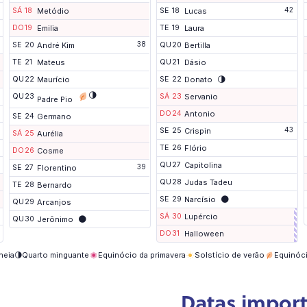
42
SÁ
18
Metódio
SE
18
Lucas
DO
19
Emilia
TE
19
Laura
38
SE
20
André Kim
QU
20
Bertilla
TE
21
Mateus
QU
21
Dásio
🌗
QU
22
Maurício
SE
22
Donato
🌗
QU
23
SÁ
23
Servanio
Padre Pio
DO
24
Antonio
SE
24
Germano
43
SE
25
Crispin
SÁ
25
Aurélia
TE
26
Flório
DO
26
Cosme
QU
27
Capitolina
39
SE
27
Florentino
QU
28
Judas Tadeu
TE
28
Bernardo
🌑
SE
29
Narcísio
QU
29
Arcanjos
SÁ
30
Lupércio
🌑
QU
30
Jerônimo
DO
31
Halloween
heia
🌗
Quarto minguante
Equinócio da primavera
Solstício de verão
Equinóc
Datas import