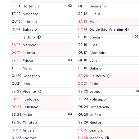
n
02
g
SE
11
Hortencia
QU
11
Desidério
a
TE
12
Modesto
SE
12
Eulália
d
o
QU
13
Leôncio
SÁ
13
Maura
🌓
QU
14
Eufrasio
DO
14
Dia de São Valentim
🌓
07
SE
15
Isidoro
SE
15
Jovita
SÁ
16
Marcelo
TE
16
Elias
DO
17
Leonila
QU
17
Alexandre
03
SE
18
Prisca
QU
18
Júlia
TE
19
Mário
SE
19
Gabino
🌕
QU
20
Sebastião
SÁ
20
Eleutério
QU
21
Inês
DO
21
Pedro
🌕
08
SE
22
Vicente
SE
22
Leonor
SÁ
23
Ildefonso
TE
23
Policarpo
DO
24
Feliciano
QU
24
Constância
04
SE
25
Paulo
QU
25
Valério
TE
26
Timoteo
SE
26
Nestor
QU
27
Angela
SÁ
27
Leandro
🌗
QU
28
Thomaz
DO
28
Macário