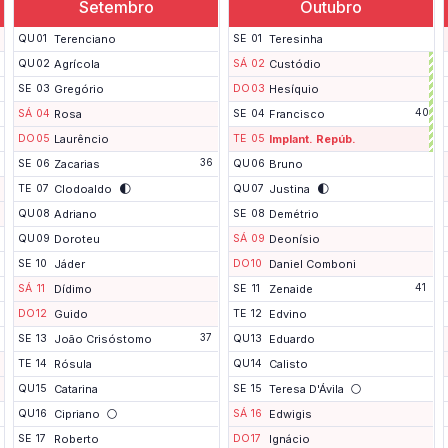
Setembro
Outubro
QU
01
Terenciano
SE
01
Teresinha
QU
02
Agrícola
SÁ
02
Custódio
SE
03
Gregório
DO
03
Hesíquio
P
40
SÁ
04
Rosa
SE
04
Francisco
o
n
DO
05
Laurêncio
TE
05
Implant. Repúb.
t
36
SE
06
Zacarias
QU
06
Bruno
e
🌓
🌓
TE
07
Clodoaldo
QU
07
Justina
QU
08
Adriano
SE
08
Demétrio
QU
09
Doroteu
SÁ
09
Deonísio
SE
10
Jáder
DO
10
Daniel Comboni
41
SÁ
11
Dídimo
SE
11
Zenaide
DO
12
Guido
TE
12
Edvino
37
SE
13
João Crisóstomo
QU
13
Eduardo
TE
14
Rósula
QU
14
Calisto
🌕
QU
15
Catarina
SE
15
Teresa D'Ávila
🌕
QU
16
Cipriano
SÁ
16
Edwigis
SE
17
Roberto
DO
17
Ignácio