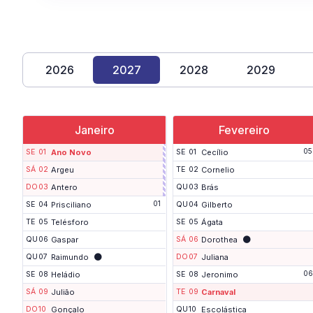
2026
2027
2028
2029
Janeiro
Fevereiro
F
05
SE
01
Ano Novo
SE
01
Cecílio
i
m
SÁ
02
Argeu
TE
02
Cornelio
d
DO
03
Antero
QU
03
Brás
e
s
01
SE
04
Prisciliano
QU
04
Gilberto
e
m
TE
05
Telésforo
SE
05
Ágata
a
🌑
QU
06
Gaspar
SÁ
06
Dorothea
n
a
🌑
QU
07
Raimundo
DO
07
Juliana
p
r
06
SE
08
Heládio
SE
08
Jeronimo
o
SÁ
09
Julião
TE
09
Carnaval
l
o
DO
10
Gonçalo
QU
10
Escolástica