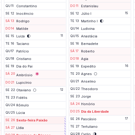
QU
11
Constantino
DO
11
Estanislau
15
SE
12
Inocêncio
SE
12
Júlio I
🌓
SÁ
13
Rodrigo
TE
13
Martinho I
DO
14
Matilde
QU
14
Ludivina
🌓
11
SE
15
Luiza
QU
15
Anastácia
TE
16
Taciano
SE
16
Bernadete
QU
17
Patrício
SÁ
17
Roberto
QU
18
Cristiano
DO
18
Agia
16
SE
19
Dia do Pai
SE
19
Expedito
🌕
SÁ
20
TE
20
Agnes
Ambrósio
QU
21
Anselmo
DO
21
Lupicínio
QU
22
Theodoro
🌕
12
SE
22
Otaviano
SE
23
Jorge
TE
23
Fidélis
SÁ
24
Honório
QU
24
Rômulo
DO
25
Dia da Liberdade
QU
25
Lúcia
F
17
SE
26
Pascásio
SE
26
Sexta-feira Paixão
i
TE
27
Tertuliano
m
SÁ
27
Lídia
d
🌗
QU
28
Cyrilo