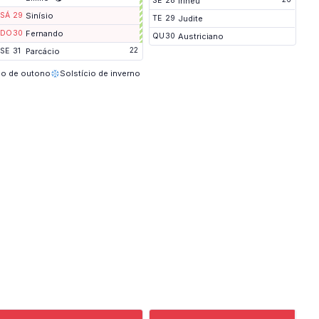
SE
28
Irineu
o
n
SÁ
29
Sinísio
TE
29
Judite
t
DO
30
Fernando
e
QU
30
Austriciano
22
SE
31
Parcácio
io de outono
Solstício de inverno