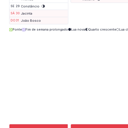
🌗
SE
29
Constâncio
SÁ
30
Jacinta
DO
31
João Bosco
Ponte
Fim de semana prolongado
🌑
Lua nova
🌓
Quarto crescente
🌕
Lua c