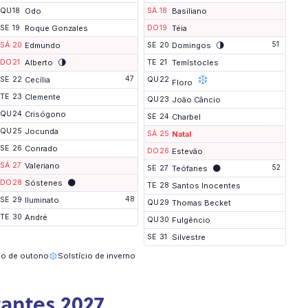
QU
18
Odo
SÁ
18
Basiliano
SE
19
Roque Gonzales
DO
19
Téia
🌗
51
SÁ
20
Edmundo
SE
20
Domingos
🌗
DO
21
Alberto
TE
21
Temístocles
47
SE
22
Cecília
QU
22
Floro
TE
23
Clemente
QU
23
João Câncio
QU
24
Crisógono
SE
24
Charbel
QU
25
Jocunda
SÁ
25
Natal
SE
26
Conrado
DO
26
Estevão
SÁ
27
Valeriano
🌑
52
SE
27
Teófanes
🌑
DO
28
Sóstenes
TE
28
Santos Inocentes
48
SE
29
Iluminato
QU
29
Thomas Becket
TE
30
André
QU
30
Fulgêncio
SE
31
Silvestre
io de outono
Solstício de inverno
antes 2027