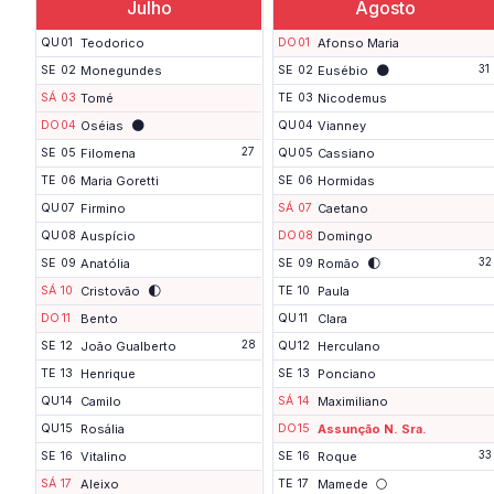
Julho
Agosto
QU
01
Teodorico
DO
01
Afonso Maria
🌑
31
SE
02
Monegundes
SE
02
Eusébio
SÁ
03
Tomé
TE
03
Nicodemus
🌑
DO
04
Oséias
QU
04
Vianney
27
SE
05
Filomena
QU
05
Cassiano
TE
06
Maria Goretti
SE
06
Hormidas
QU
07
Firmino
SÁ
07
Caetano
QU
08
Auspício
DO
08
Domingo
🌓
32
SE
09
Anatólia
SE
09
Romão
🌓
SÁ
10
Cristovão
TE
10
Paula
DO
11
Bento
QU
11
Clara
28
SE
12
João Gualberto
QU
12
Herculano
TE
13
Henrique
SE
13
Ponciano
QU
14
Camilo
SÁ
14
Maximiliano
QU
15
Rosália
DO
15
Assunção N. Sra.
33
SE
16
Vitalino
SE
16
Roque
🌕
SÁ
17
Aleixo
TE
17
Mamede