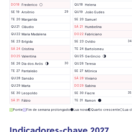
🌕
DO
18
Frederico
QU
18
Helena
29
SE
19
Arsênio
QU
19
João Eudes
TE
20
Margarida
SE
20
Samuel
QU
21
Cláudio
SÁ
21
Humbelina
QU
22
Maria Madalena
DO
22
Fabriciano
34
SE
23
Brígida
SE
23
Ovídio
SÁ
24
Cristina
TE
24
Bartolomeu
🌗
DO
25
Valentina
QU
25
Gerôncio
🌗
30
SE
26
Dia dos Avós
QU
26
Teresa
TE
27
Pantaleão
SE
27
Mônica
QU
28
Sansão
SÁ
28
Viviano
QU
29
Marta
DO
29
Sabina
35
SE
30
Leopoldo
SE
30
Fiacre
🌑
SÁ
31
Fábio
TE
31
Ramon
Ponte
Fim de semana prolongado
🌑
Lua nova
🌓
Quarto crescente
🌕
Lua c
Indicadores-chave 2027