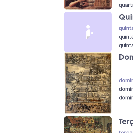
quart
Qui
quint
quint
quint
Dom
domin
domin
domin
Ter
terça