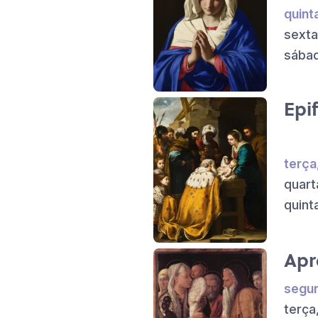
quint
sexta
sábad
Epi
terça
quart
quint
Apr
segun
terça