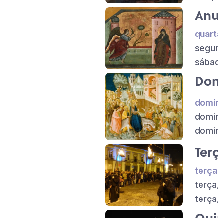
Anu
quart
segun
sábad
Dom
domin
domin
domin
Ter
terça
terça
terça
Qui