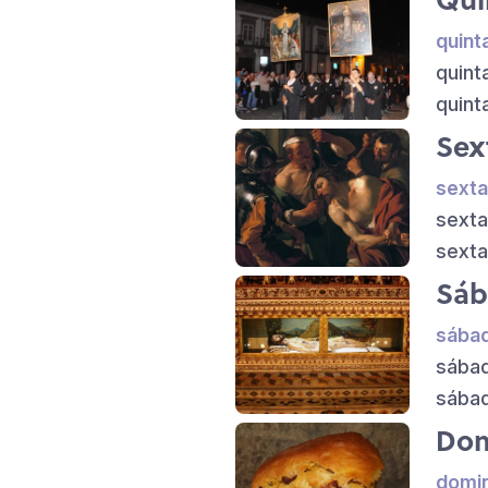
quint
quint
quint
Sex
sexta
sexta
sexta
Sáb
sábad
sábad
sábad
Dom
domin