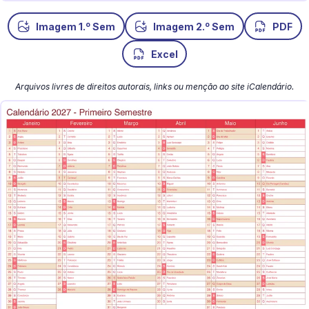
o
o
Imagem 1.
Sem
Imagem 2.
Sem
PDF
Excel
Arquivos livres de direitos autorais, links ou menção ao site iCalendário.