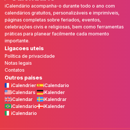
iCalendário acompanha-o durante todo o ano com
calendários gratuitos, personalizáveis e imprimíveis,
páginas completas sobre feriados, eventos,
celebrações civis e religiosas, bem como ferramentas
práticas para planear facilmente cada momento
importante.
Ligacoes uteis
Política de privacidade
Notas legais
Contatos
Outros paises
iCalendrier
iCalendario
iCalendars
iKalender
iCalendar
iKalendrar
iCalendario
iKalender
iCalendario