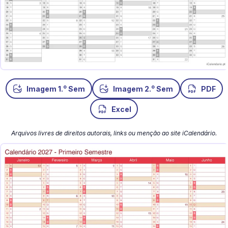
o
o
Imagem 1.
Sem
Imagem 2.
Sem
PDF
Excel
Arquivos livres de direitos autorais, links ou menção ao site iCalendário.