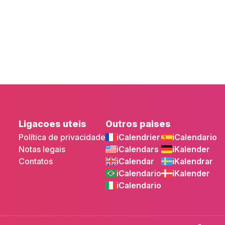
Ligacoes uteis
Outros paises
Política de privacidade
iCalendrier
iCalendario
Notas legais
iCalendars
iKalender
Contatos
iCalendar
iKalendrar
iCalendario
iKalender
iCalendario