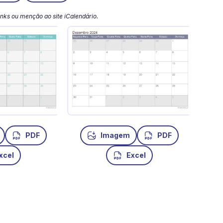
 links ou menção ao site iCalendário.
PDF
Imagem
PDF
xcel
Excel