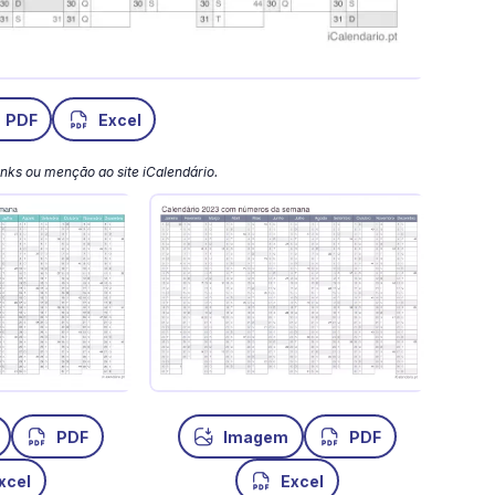
PDF
Excel
 links ou menção ao site iCalendário.
Imagem
PDF
PDF
Excel
xcel