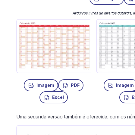
Arquivos livres de direitos autorais,
Imagem
PDF
Imagem
Excel
E
Uma segunda versão também é oferecida, com os núme