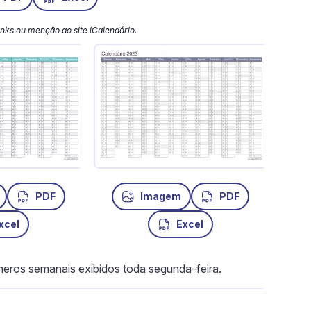
 links ou menção ao site iCalendário.
PDF
Imagem
PDF
xcel
Excel
ros semanais exibidos toda segunda-feira.