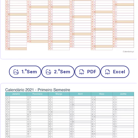
o
o
1.
Sem
2.
Sem
PDF
Excel