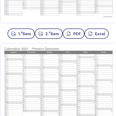
o
o
1.
Sem
2.
Sem
PDF
Excel