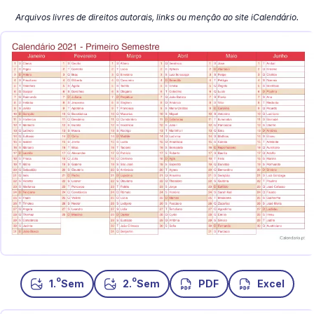
Arquivos livres de direitos autorais, links ou menção ao site iCalendário.
o
o
1.
Sem
2.
Sem
PDF
Excel