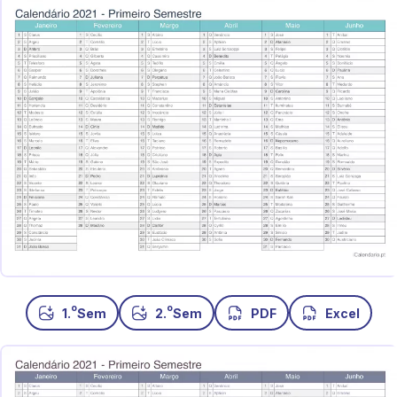
o
o
1.
Sem
2.
Sem
PDF
Excel