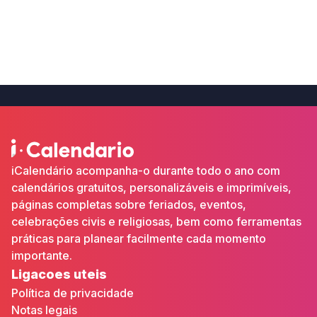
iCalendário acompanha-o durante todo o ano com
calendários gratuitos, personalizáveis e imprimíveis,
páginas completas sobre feriados, eventos,
celebrações civis e religiosas, bem como ferramentas
práticas para planear facilmente cada momento
importante.
Ligacoes uteis
Política de privacidade
Notas legais