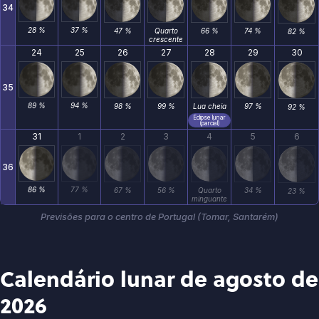
34
28 %
37 %
47 %
Quarto
66 %
74 %
82 %
crescente
24
25
26
27
28
29
30
35
89 %
94 %
98 %
99 %
Lua cheia
97 %
92 %
Eclipse lunar
(parcial)
31
1
2
3
4
5
6
36
86 %
77 %
67 %
56 %
Quarto
34 %
23 %
minguante
Previsões para o centro de Portugal (Tomar, Santarém)
Calendário lunar de agosto de
2026