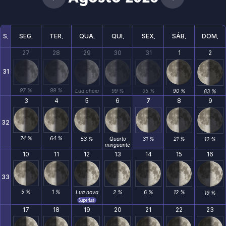
S
SEG
TER
QUA
QUI
SEX
SÁB
DOM
27
28
29
30
31
1
2
31
97 %
99 %
Lua cheia
99 %
95 %
90 %
83 %
3
4
5
6
7
8
9
32
74 %
64 %
53 %
Quarto
31 %
21 %
12 %
minguante
10
11
12
13
14
15
16
33
5 %
1 %
Lua nova
2 %
6 %
12 %
19 %
Superlua
17
18
19
20
21
22
23